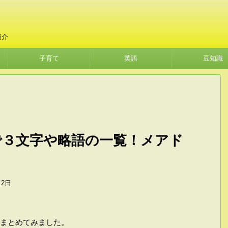
紹介
子育て
英語
豆知識
で３文字や略語の一覧！メアド
！
月2日
まとめてみました。