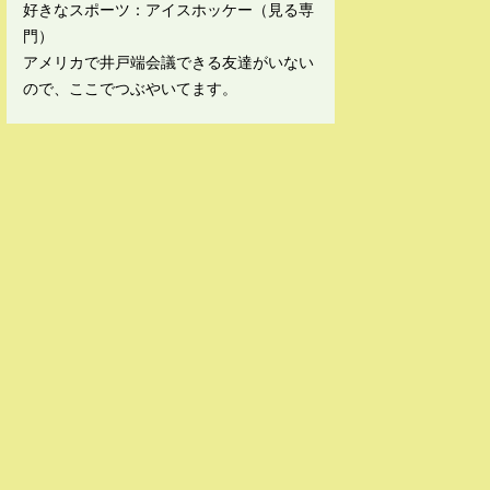
好きなスポーツ：アイスホッケー（見る専
門）
アメリカで井戸端会議できる友達がいない
ので、ここでつぶやいてます。