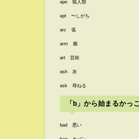
ape 猿人類
apt 〜しがち
arc 弧
arm 腕
art 芸術
ash 灰
ask 尋ねる
「b」から始まるかっ
bad 悪い
bag カバン