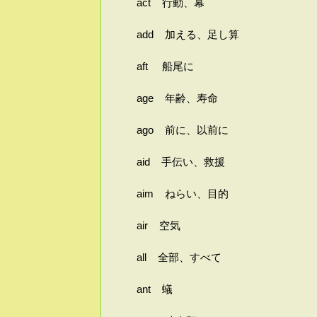
act 行動、幕
add 加える、足し算
aft 船尾に
age 年齢、寿命
ago 前に、以前に
aid 手伝い、救援
aim ねらい、目的
air 空気
all 全部、すべて
ant 蟻