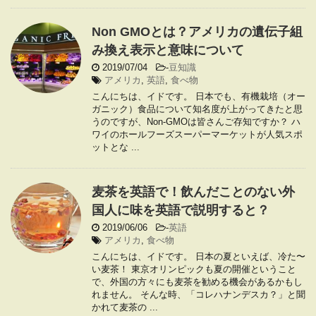
Non GMOとは？アメリカの遺伝子組
み換え表示と意味について
2019/07/04
-
豆知識
アメリカ
,
英語
,
食べ物
こんにちは、イドです。 日本でも、有機栽培（オー
ガニック）食品について知名度が上がってきたと思
うのですが、Non-GMOは皆さんご存知ですか？ ハ
ワイのホールフーズスーパーマーケットが人気スポ
ットとな ...
麦茶を英語で！飲んだことのない外
国人に味を英語で説明すると？
2019/06/06
-
英語
アメリカ
,
食べ物
こんにちは、イドです。 日本の夏といえば、冷た〜
い麦茶！ 東京オリンピックも夏の開催ということ
で、外国の方々にも麦茶を勧める機会があるかもし
れません。 そんな時、「コレハナンデスカ？」と聞
かれて麦茶の ...