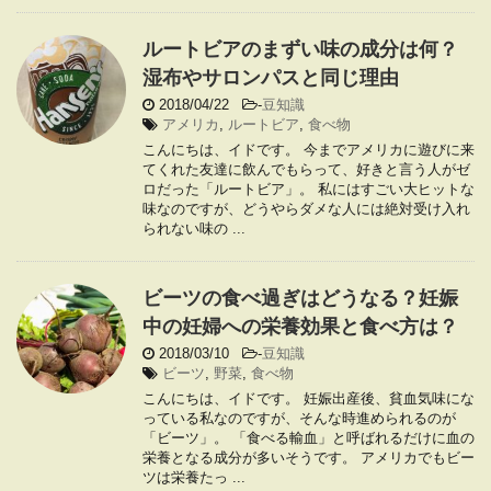
ルートビアのまずい味の成分は何？
湿布やサロンパスと同じ理由
2018/04/22
-
豆知識
アメリカ
,
ルートビア
,
食べ物
こんにちは、イドです。 今までアメリカに遊びに来
てくれた友達に飲んでもらって、好きと言う人がゼ
ロだった「ルートビア」。 私にはすごい大ヒットな
味なのですが、どうやらダメな人には絶対受け入れ
られない味の ...
ビーツの食べ過ぎはどうなる？妊娠
中の妊婦への栄養効果と食べ方は？
2018/03/10
-
豆知識
ビーツ
,
野菜
,
食べ物
こんにちは、イドです。 妊娠出産後、貧血気味にな
っている私なのですが、そんな時進められるのが
「ビーツ」。 「食べる輸血」と呼ばれるだけに血の
栄養となる成分が多いそうです。 アメリカでもビー
ツは栄養たっ ...