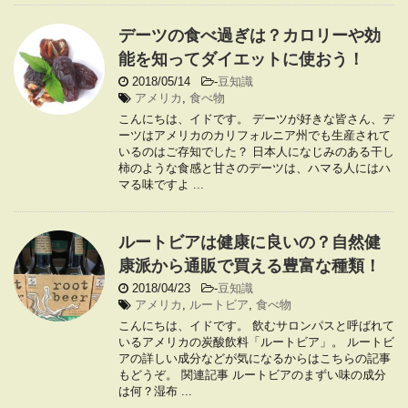
デーツの食べ過ぎは？カロリーや効
能を知ってダイエットに使おう！
2018/05/14
-
豆知識
アメリカ
,
食べ物
こんにちは、イドです。 デーツが好きな皆さん、デ
ーツはアメリカのカリフォルニア州でも生産されて
いるのはご存知でした？ 日本人になじみのある干し
柿のような食感と甘さのデーツは、ハマる人にはハ
マる味ですよ ...
ルートビアは健康に良いの？自然健
康派から通販で買える豊富な種類！
2018/04/23
-
豆知識
アメリカ
,
ルートビア
,
食べ物
こんにちは、イドです。 飲むサロンパスと呼ばれて
いるアメリカの炭酸飲料「ルートビア」。 ルートビ
アの詳しい成分などが気になるからはこちらの記事
もどうぞ。 関連記事 ルートビアのまずい味の成分
は何？湿布 ...