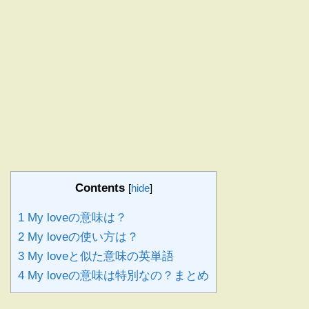
Contents
[
hide
]
1
My loveの意味は？
2
My loveの使い方は？
3
My loveと似た意味の英単語
4
My loveの意味は特別なの？まとめ