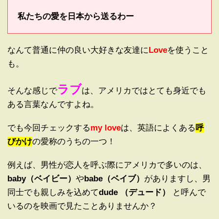
私たちの愛を日本から送るわー
なんて普通に仲の良い大好きな友達に
Love
を使うこと
も。
ラブ
そんな感じで
は、アメリカではとても身近でも
ある言葉なんですよね。
でも今回チェックする
my love
は、英語によくある
呼
びかけ
の愛称のうちの一つ！
例えば、男性が恋人を呼ぶ際にアメリカで多いのは、
baby（ベイビー）
や
babe（ベイブ）
がありますし、男
同士でも親しみを込めて
dude （デュード）
と呼んで
いるのを映画で見たことありませんか？