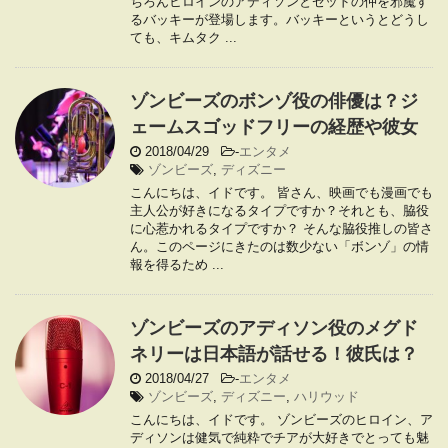
ちろんヒロインのアディソンとゼッドの仲を邪魔す
るバッキーが登場します。バッキーというとどうし
ても、キムタク ...
ゾンビーズのボンゾ役の俳優は？ジ
ェームスゴッドフリーの経歴や彼女
2018/04/29
-
エンタメ
ゾンビーズ
,
ディズニー
こんにちは、イドです。 皆さん、映画でも漫画でも
主人公が好きになるタイプですか？それとも、脇役
に心惹かれるタイプですか？ そんな脇役推しの皆さ
ん。このページにきたのは数少ない「ボンゾ」の情
報を得るため ...
ゾンビーズのアディソン役のメグド
ネリーは日本語が話せる！彼氏は？
2018/04/27
-
エンタメ
ゾンビーズ
,
ディズニー
,
ハリウッド
こんにちは、イドです。 ゾンビーズのヒロイン、ア
ディソンは健気で純粋でチアが大好きでとっても魅