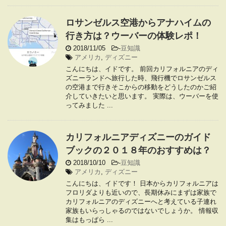
ロサンゼルス空港からアナハイムの
行き方は？ウーバーの体験レポ！
2018/11/05
-
豆知識
アメリカ
,
ディズニー
こんにちは、イドです。 前回カリフォルニアのディ
ズニーランドへ旅行した時、飛行機でロサンゼルス
の空港まで行きそこからの移動をどうしたのかご紹
介していきたいと思います。 実際は、ウーバーを使
ってみました ...
カリフォルニアディズニーのガイド
ブックの２０１８年のおすすめは？
2018/10/10
-
豆知識
アメリカ
,
ディズニー
こんにちは、イドです！ 日本からカリフォルニアは
フロリダよりも近いので、長期休みにまずは家族で
カリフォルニアのディズニーへと考えている子連れ
家族もいらっしゃるのではないでしょうか。 情報収
集はもっぱら ...