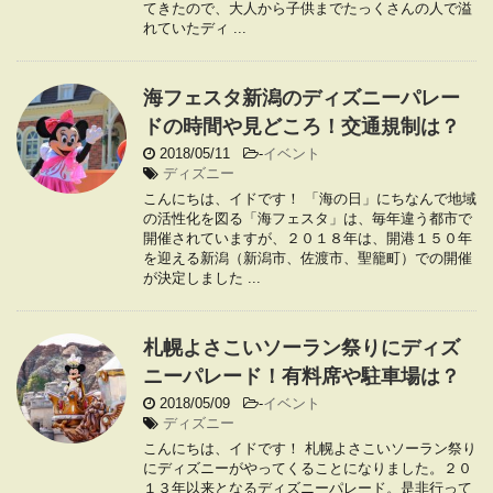
てきたので、大人から子供までたっくさんの人で溢
れていたディ ...
海フェスタ新潟のディズニーパレー
ドの時間や見どころ！交通規制は？
2018/05/11
-
イベント
ディズニー
こんにちは、イドです！ 「海の日」にちなんで地域
の活性化を図る「海フェスタ」は、毎年違う都市で
開催されていますが、２０１８年は、開港１５０年
を迎える新潟（新潟市、佐渡市、聖籠町）での開催
が決定しました ...
札幌よさこいソーラン祭りにディズ
ニーパレード！有料席や駐車場は？
2018/05/09
-
イベント
ディズニー
こんにちは、イドです！ 札幌よさこいソーラン祭り
にディズニーがやってくることになりました。２０
１３年以来となるディズニーパレード。是非行って