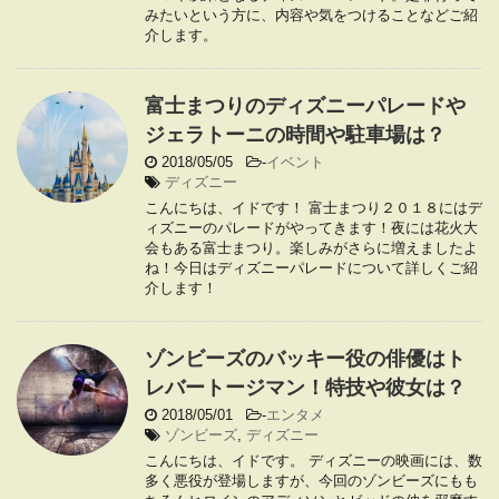
みたいという方に、内容や気をつけることなどご紹
介します。
富士まつりのディズニーパレードや
ジェラトーニの時間や駐車場は？
2018/05/05
-
イベント
ディズニー
こんにちは、イドです！ 富士まつり２０１８にはデ
ィズニーのパレードがやってきます！夜には花火大
会もある富士まつり。楽しみがさらに増えましたよ
ね！今日はディズニーパレードについて詳しくご紹
介します！
ゾンビーズのバッキー役の俳優はト
レバートージマン！特技や彼女は？
2018/05/01
-
エンタメ
ゾンビーズ
,
ディズニー
こんにちは、イドです。 ディズニーの映画には、数
多く悪役が登場しますが、今回のゾンビーズにもも