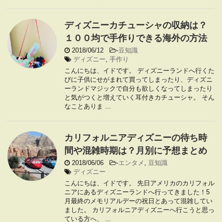
ディズニーカチューシャの収納は？
１００均で手作りできる海外の方法
2018/06/12
-
豆知識
ディズニー
,
手作り
こんにちは、イドです。 ディズニーランドへ行くた
びに子供にせがまれて買ってしまったり、ディズニ
ーランドマジックで自分も欲しくなってしまったり
と気がつくと増えていく耳付きカチューシャ。 そん
なことありま ...
カリフォルニアディズニーの待ち時
間や混雑時期は？月別に予想まとめ
2018/06/06
-
エンタメ
,
豆知識
ディズニー
こんにちは、イドです。 先日アメリカのカリフォル
ニアにあるディズニーランドへ行ってきました！5
月最終のメモリアルデーの祝日とあって混雑してい
ました。 カリフォルニアディズニーへ行こうと思っ
ている方へ、 ...