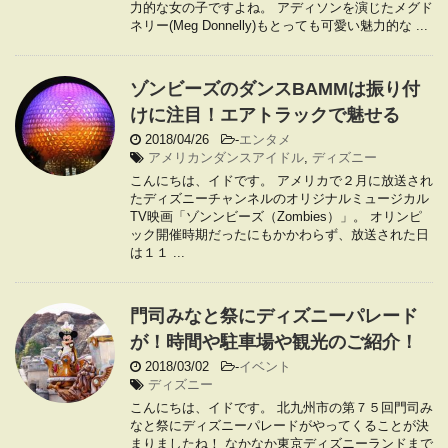
力的な女の子ですよね。 アディソンを演じたメグド
ネリー(Meg Donnelly)もとっても可愛い魅力的な ...
ゾンビーズのダンスBAMMは振り付
けに注目！エアトラックで魅せる
2018/04/26
-
エンタメ
アメリカンダンスアイドル
,
ディズニー
こんにちは、イドです。 アメリカで２月に放送され
たディズニーチャンネルのオリジナルミュージカル
TV映画「ゾンンビーズ（Zombies）」。 オリンピ
ック開催時期だったにもかかわらず、放送された日
は１１ ...
門司みなと祭にディズニーパレード
が！時間や駐車場や観光のご紹介！
2018/03/02
-
イベント
ディズニー
こんにちは、イドです。 北九州市の第７５回門司み
なと祭にディズニーパレードがやってくることが決
まりましたね！ なかなか東京ディズニーランドまで