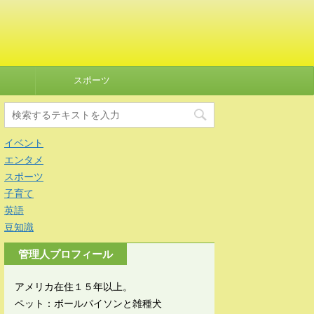
スポーツ
イベント
エンタメ
スポーツ
子育て
英語
豆知識
管理人プロフィール
アメリカ在住１５年以上。
ペット：ボールパイソンと雑種犬