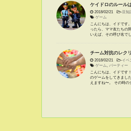
ケイドロのルール
2018/02/21
-
豆知
ゲーム
こんにちは、イドです
ったら、ママ友たちの
いえば、その呼び名でした
チーム対抗のレク
2018/02/21
-
イベ
ゲーム
,
パーティー
こんにちは、イドです
のゲームをしてきまし
えますね〜。 その時のチ