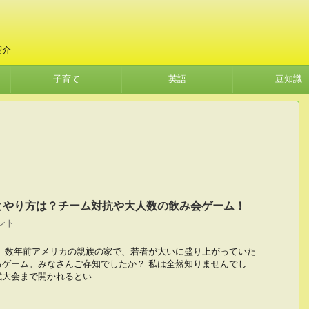
紹介
子育て
英語
豆知識
とやり方は？チーム対抗や大人数の飲み会ゲーム！
ント
。 数年前アメリカの親族の家で、若者が大いに盛り上がっていた
るゲーム。みなさんご存知でしたか？ 私は全然知りませんでし
会まで開かれるとい ...