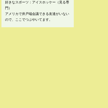
好きなスポーツ：アイスホッケー（見る専
門）
アメリカで井戸端会議できる友達がいない
ので、ここでつぶやいてます。