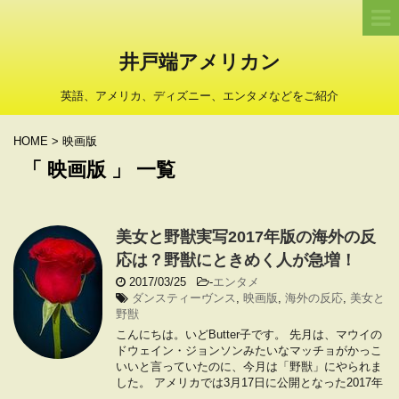
井戸端アメリカン
英語、アメリカ、ディズニー、エンタメなどをご紹介
HOME
>
映画版
「 映画版 」 一覧
美女と野獣実写2017年版の海外の反
応は？ 野獣にときめく人が急増！
2017/03/25
-
エンタメ
ダンスティーヴンス
,
映画版
,
海外の反応
,
美女と
野獣
こんにちは。いどButter子です。 先月は、マウイの
ドウェイン・ジョンソンみたいなマッチョがかっこ
いいと言っていたのに、今月は「野獣」にやられま
した。 アメリカでは3月17日に公開となった2017年
...