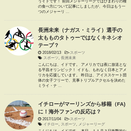
うイドです！ 前回メジャーリーグではひまわりの種
の食べ方について記事にしましたが、今日はもう一
つのメジャーリ ...
長洲未来（ナガス・ミライ）選手の
太もものタトゥーではなくキネシオ
テープ？
2018/02/13
-
スポーツ
スポーツ
,
長洲未来
こんにちは、イドです。 アメリカでは夜に放送とな
る平昌オリンピック！ イドも、もれなく日本とアメ
リカを応援しています。 昨日は、アイススケート団
体の女子フリーで、見事トリプルアクセルを決めた
ミライ・ナ ...
イチローがマーリンズから移籍（FA)
に！海外ファンの反応は？
2017/11/04
-
スポーツ
イチロー
,
スポーツ
,
メジャーリーグ
こんにちは、イドです。 本日、１１月３日衝撃的な