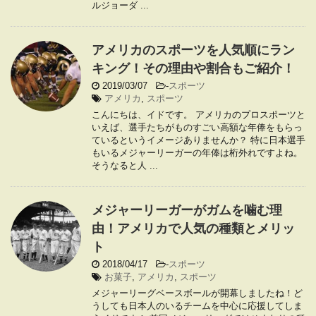
ルジョーダ ...
アメリカのスポーツを人気順にラン
キング！その理由や割合もご紹介！
2019/03/07
-
スポーツ
アメリカ
,
スポーツ
こんにちは、イドです。 アメリカのプロスポーツと
いえば、選手たちがものすごい高額な年俸をもらっ
ているというイメージありませんか？ 特に日本選手
もいるメジャーリーガーの年俸は桁外れですよね。
そうなると人 ...
メジャーリーガーがガムを噛む理
由！アメリカで人気の種類とメリッ
ト
2018/04/17
-
スポーツ
お菓子
,
アメリカ
,
スポーツ
メジャーリーグベースボールが開幕しましたね！ど
うしても日本人のいるチームを中心に応援してしま